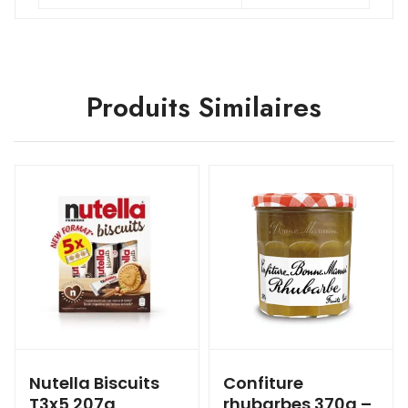
Produits Similaires
Nutella Biscuits
Confiture
T3x5 207g
rhubarbes 370g –