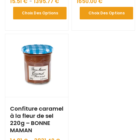
15.51
€
1395.77
€
1650.00
€
–
Choix Des Options
Choix Des Options
Confiture caramel
à la fleur de sel
220g – BONNE
MAMAN