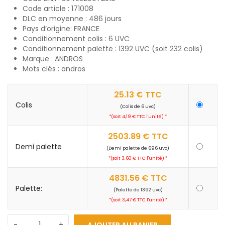
Code article : 171008
DLC en moyenne : 486 jours
Pays d’origine: FRANCE
Conditionnement colis : 6 UVC
Conditionnement palette : 1392 UVC (soit 232 colis)
Marque : ANDROS
Mots clés : andros
25.13
€
TTC
Colis
(Colis de 6 uvc)
*(soit 4,19 € TTC l'unité) *
2503.89
€
TTC
Demi palette
(Demi palette de 696 uvc)
*(soit 3,60 € TTC l'unité) *
4831.56
€
TTC
Palette:
(Palette de 1392 uvc)
*(soit 3,47 € TTC l'unité) *
AJOUTER AU PANIER