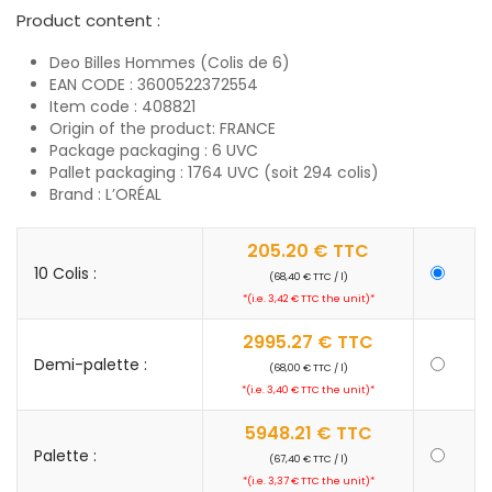
Product content :
Deo Billes Hommes (Colis de 6)
EAN CODE : 3600522372554
Item code : 408821
Origin of the product: FRANCE
Package packaging : 6 UVC
Pallet packaging : 1764 UVC (soit 294 colis)
Brand : L’ORÉAL
205.20
€
TTC
10 Colis :
(68,40 € TTC / l)
*(i.e. 3,42 € TTC the unit)*
2995.27
€
TTC
Demi-palette :
(68,00 € TTC / l)
*(i.e. 3,40 € TTC the unit)*
5948.21
€
TTC
Palette :
(67,40 € TTC / l)
*(i.e. 3,37 € TTC the unit)*