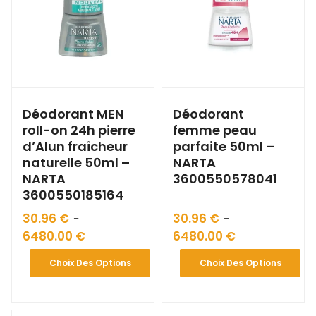
Déodorant MEN
Déodorant
roll-on 24h pierre
femme peau
d’Alun fraîcheur
parfaite 50ml –
naturelle 50ml –
NARTA
NARTA
3600550578041
3600550185164
30.96
€
30.96
€
–
–
6480.00
€
6480.00
€
Choix Des Options
Choix Des Options