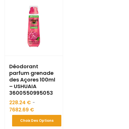
Déodorant
parfum grenade
des Açores 100ml
– USHUAIA
3600550995053
228.24
€
–
7682.69
€
Choix Des Options