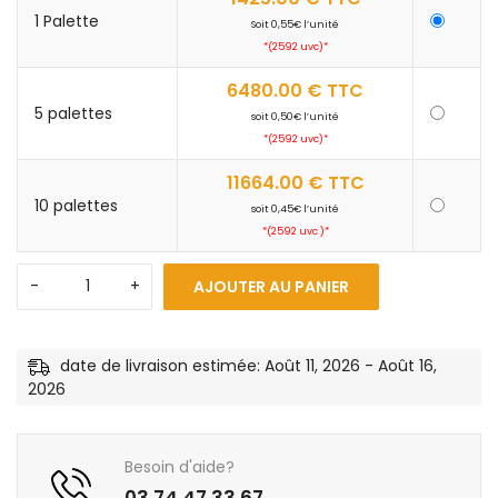
1 Palette
Soit 0,55€ l’unité
*(2592 uvc)*
6480.00
€
TTC
5 palettes
soit 0,50€ l’unité
*(2592 uvc)*
11664.00
€
TTC
10 palettes
soit 0,45€ l’unité
*(2592 uvc )*
AJOUTER AU PANIER
date de livraison estimée: Août 11, 2026 - Août 16,
2026
Besoin d'aide?