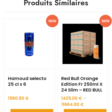
Produits Similaires
NEW
NEW
Hamoud selecto
Red Bull Orange
25 cl x 6
Edition Fr 250ml X
24 Slim – RED BULL
1560.90
€
1425.00
€
–
11664.00
€