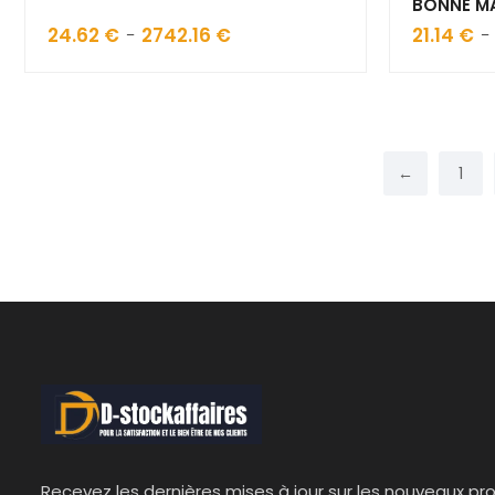
BONNE M
24.62
€
2742.16
€
Plage
21.14
€
–
–
de
prix :
24.62 €
à
2742.16 €
←
1
Recevez les dernières mises à jour sur les nouveaux pro