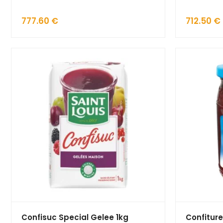
777.60
€
712.50
€
Confisuc Special Gelee 1kg
Confitur