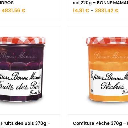
ANDROS
sel 220g – BONNE MAMA
4831.56
€
Plage
14.81
€
3831.42
€
Plage
–
–
de
de
prix :
prix :
25.13 €
14.81
à
à
4831.56 €
3831.
 Fruits des Bois 370g –
Confiture Pêche 370g –