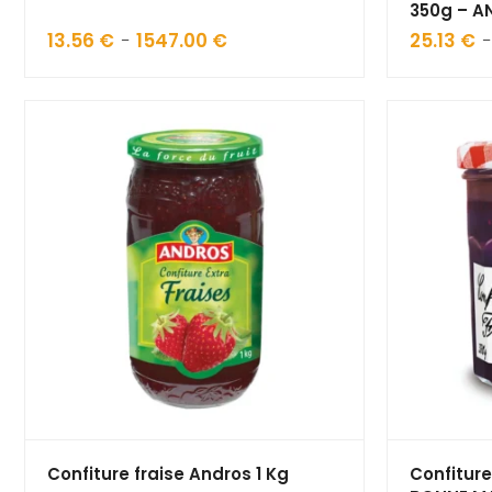
350g – 
13.56
€
1547.00
€
Plage
25.13
€
–
de
prix :
13.56 €
à
1547.00 €
Confiture fraise Andros 1 Kg
Confiture