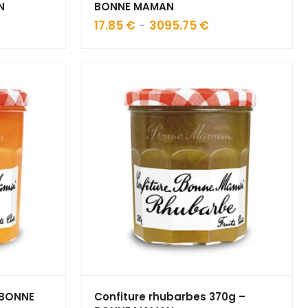
N
BONNE MAMAN
17.85
€
3095.75
€
Plage
–
de
prix :
 €
17.85 €
à
42 €
3095.75 €
 BONNE
Confiture rhubarbes 370g –