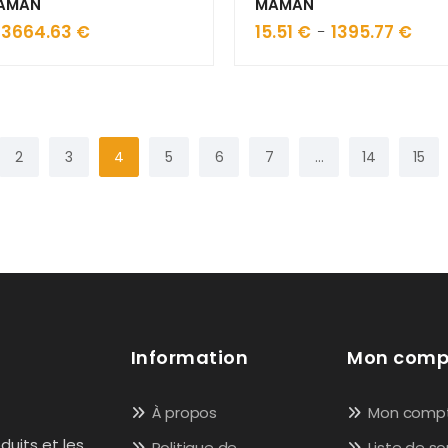
AMAN
MAMAN
3664.63
€
Plage
15.51
€
1395.77
€
Plage
–
de
de
prix :
prix :
21.14 €
15.51 
à
à
3664.63 €
1395.
2
3
4
5
6
7
…
14
15
Information
Mon comp
À propos
Mon comp
duits et les
Politique de
Liste de so