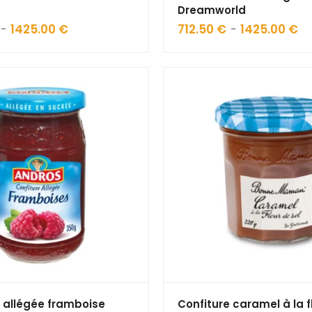
Dreamworld
1425.00
€
Plage
712.50
€
1425.00
€
Pla
–
–
de
de
prix :
prix
712.50 €
712
à
à
1425.00 €
142
e allégée framboise
Confiture caramel à la f