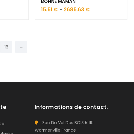
BONNE MAMAN
15.51
€
2685.63
€
Plage
–
de
prix :
€
15.51 €
à
77 €
2685.63 €
16
→
te
Informations de contact.
Zac Du Val Des BOIS 51110
te
Warmeriville France
uhaits